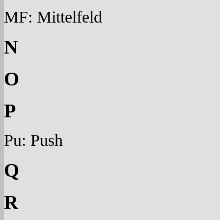
MF: Mittelfeld
N
O
P
Pu: Push
Q
R